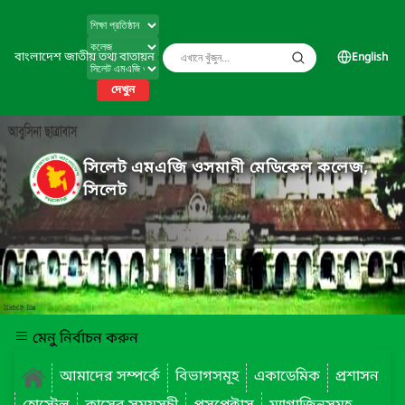
বাংলাদেশ জাতীয় তথ্য বাতায়ন
English
দেখুন
সিলেট এমএজি ওসমানী মেডিকেল কলেজ,
সিলেট
মেনু নির্বাচন করুন
আমাদের সম্পর্কে
বিভাগসমূহ
একাডেমিক
প্রশাসন