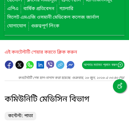
হোস্টেল
ক্লাসের সময়সূচী
প্রসপেক্টাস
ম্যাগাজিনসমূহ
এপিএ
বার্ষিক প্রতিবেদন
গ্যালারি
সিলেট এমএজি ওসমানী মেডিকেল কলেজ জার্নাল
যোগাযোগ
গুরুত্বপূর্ণ লিংক
এই কনটেন্টটি শেয়ার করতে ক্লিক করুন
আপনার মতামত প্রদান করুন
কনটেন্টটি শেষ হাল-নাগাদ করা হয়েছে: শুক্রবার, ২৬ জুন, ২০২৬ এ ০৩:৪৩ PM
কমিউনিটি মেডিসিন বিভাগ
কন্টেন্ট: পাতা