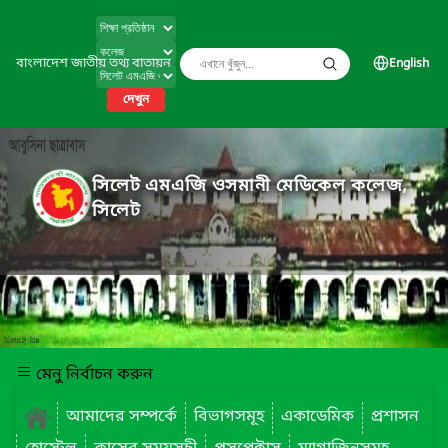
বাংলাদেশ জাতীয় তথ্য বাতায়ন
English
দেখুন
সিলেট এমএজি ওসমানী মেডিকেল কলেজ,
সিলেট
মেনু নির্বাচন করুন
আমাদের সম্পর্কে
বিভাগসমূহ
একাডেমিক
প্রশাসন