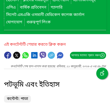
হোস্টেল
ক্লাসের সময়সূচী
প্রসপেক্টাস
ম্যাগাজিনসমূহ
এপিএ
বার্ষিক প্রতিবেদন
গ্যালারি
সিলেট এমএজি ওসমানী মেডিকেল কলেজ জার্নাল
যোগাযোগ
গুরুত্বপূর্ণ লিংক
এই কনটেন্টটি শেয়ার করতে ক্লিক করুন
আপনার মতামত প্রদান করুন
কনটেন্টটি শেষ হাল-নাগাদ করা হয়েছে: রবিবার, ১১ জানুয়ারী, ২০২৬ এ ০৪:৫৮ PM
পটভূমি এবং ইতিহাস
কন্টেন্ট: পাতা