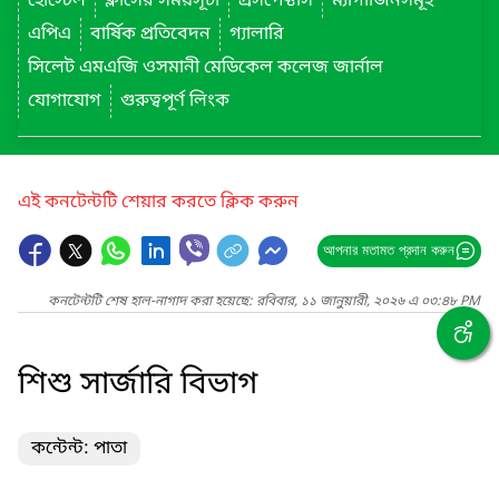
হোস্টেল
ক্লাসের সময়সূচী
প্রসপেক্টাস
ম্যাগাজিনসমূহ
এপিএ
বার্ষিক প্রতিবেদন
গ্যালারি
সিলেট এমএজি ওসমানী মেডিকেল কলেজ জার্নাল
যোগাযোগ
গুরুত্বপূর্ণ লিংক
এই কনটেন্টটি শেয়ার করতে ক্লিক করুন
আপনার মতামত প্রদান করুন
কনটেন্টটি শেষ হাল-নাগাদ করা হয়েছে: রবিবার, ১১ জানুয়ারী, ২০২৬ এ ০৩:৪৮ PM
শিশু সার্জারি বিভাগ
কন্টেন্ট: পাতা