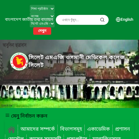
বাংলাদেশ জাতীয় তথ্য বাতায়ন
English
দেখুন
সিলেট এমএজি ওসমানী মেডিকেল কলেজ,
সিলেট
মেনু নির্বাচন করুন
আমাদের সম্পর্কে
বিভাগসমূহ
একাডেমিক
প্রশাসন