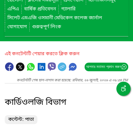
হোস্টেল
ক্লাসের সময়সূচী
প্রসপেক্টাস
ম্যাগাজিনসমূহ
এপিএ
বার্ষিক প্রতিবেদন
গ্যালারি
সিলেট এমএজি ওসমানী মেডিকেল কলেজ জার্নাল
যোগাযোগ
গুরুত্বপূর্ণ লিংক
এই কনটেন্টটি শেয়ার করতে ক্লিক করুন
আপনার মতামত প্রদান করুন
কনটেন্টটি শেষ হাল-নাগাদ করা হয়েছে: রবিবার, ২৬ জুলাই, ২০২৬ এ ০৯:৫৪ PM
কার্ডিওলজি বিভাগ
কন্টেন্ট: পাতা