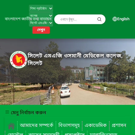
বাংলাদেশ জাতীয় তথ্য বাতায়ন
English
দেখুন
সিলেট এমএজি ওসমানী মেডিকেল কলেজ,
সিলেট
মেনু নির্বাচন করুন
আমাদের সম্পর্কে
বিভাগসমূহ
একাডেমিক
প্রশাসন