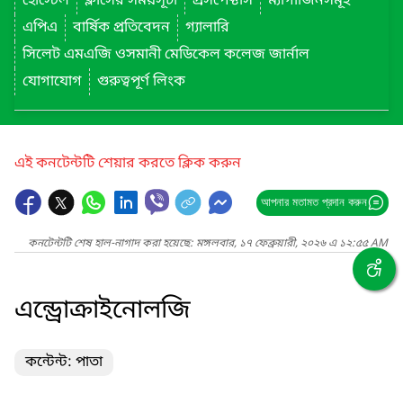
হোস্টেল
ক্লাসের সময়সূচী
প্রসপেক্টাস
ম্যাগাজিনসমূহ
এপিএ
বার্ষিক প্রতিবেদন
গ্যালারি
সিলেট এমএজি ওসমানী মেডিকেল কলেজ জার্নাল
যোগাযোগ
গুরুত্বপূর্ণ লিংক
এই কনটেন্টটি শেয়ার করতে ক্লিক করুন
আপনার মতামত প্রদান করুন
কনটেন্টটি শেষ হাল-নাগাদ করা হয়েছে: মঙ্গলবার, ১৭ ফেব্রুয়ারী, ২০২৬ এ ১২:৫৫ AM
এন্ড্রোক্রাইনোলজি
কন্টেন্ট: পাতা