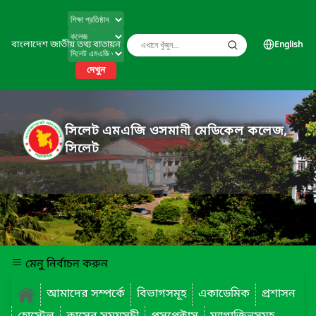
বাংলাদেশ জাতীয় তথ্য বাতায়ন
English
দেখুন
সিলেট এমএজি ওসমানী মেডিকেল কলেজ,
সিলেট
মেনু নির্বাচন করুন
আমাদের সম্পর্কে
বিভাগসমূহ
একাডেমিক
প্রশাসন