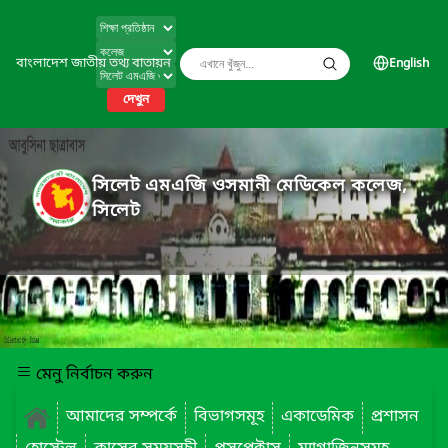
বাংলাদেশ জাতীয় তথ্য বাতায়ন
English
দেখুন
সিলেট এমএজি ওসমানী মেডিকেল কলেজ,
সিলেট
মেনু নির্বাচন করুন
আমাদের সম্পর্কে
বিভাগসমূহ
একাডেমিক
প্রশাসন