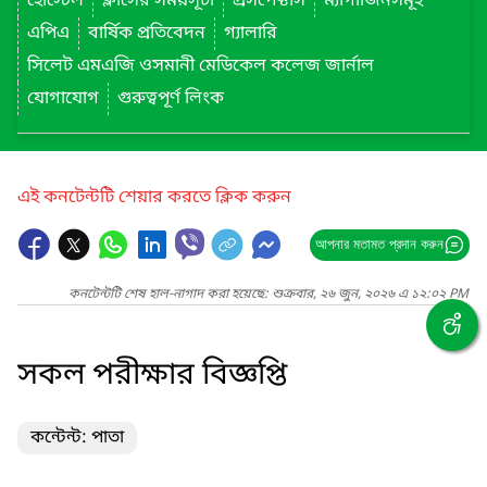
হোস্টেল
ক্লাসের সময়সূচী
প্রসপেক্টাস
ম্যাগাজিনসমূহ
এপিএ
বার্ষিক প্রতিবেদন
গ্যালারি
সিলেট এমএজি ওসমানী মেডিকেল কলেজ জার্নাল
যোগাযোগ
গুরুত্বপূর্ণ লিংক
এই কনটেন্টটি শেয়ার করতে ক্লিক করুন
আপনার মতামত প্রদান করুন
কনটেন্টটি শেষ হাল-নাগাদ করা হয়েছে: শুক্রবার, ২৬ জুন, ২০২৬ এ ১২:০২ PM
সকল পরীক্ষার বিজ্ঞপ্তি
কন্টেন্ট: পাতা