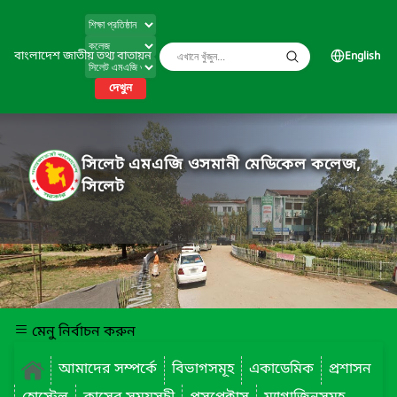
বাংলাদেশ জাতীয় তথ্য বাতায়ন
English
দেখুন
সিলেট এমএজি ওসমানী মেডিকেল কলেজ,
সিলেট
মেনু নির্বাচন করুন
আমাদের সম্পর্কে
বিভাগসমূহ
একাডেমিক
প্রশাসন