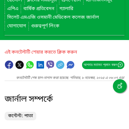
হোস্টেল
ক্লাসের সময়সূচী
প্রসপেক্টাস
ম্যাগাজিনসমূহ
এপিএ
বার্ষিক প্রতিবেদন
গ্যালারি
সিলেট এমএজি ওসমানী মেডিকেল কলেজ জার্নাল
যোগাযোগ
গুরুত্বপূর্ণ লিংক
এই কনটেন্টটি শেয়ার করতে ক্লিক করুন
আপনার মতামত প্রদান করুন
কনটেন্টটি শেষ হাল-নাগাদ করা হয়েছে: শনিবার, ৮ নভেম্বর, ২০২৫ এ ০৬:০৭ AM
জার্নাল সম্পর্কে
কন্টেন্ট: পাতা