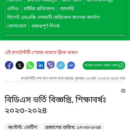
হোস্টেল
ক্লাসের সময়সূচী
প্রসপেক্টাস
ম্যাগাজিনসমূহ
এপিএ
বার্ষিক প্রতিবেদন
গ্যালারি
সিলেট এমএজি ওসমানী মেডিকেল কলেজ জার্নাল
যোগাযোগ
গুরুত্বপূর্ণ লিংক
এই কনটেন্টটি শেয়ার করতে ক্লিক করুন
আপনার মতামত প্রদান করুন
কনটেন্টটি শেষ হাল-নাগাদ করা হয়েছে: বুধবার, ২৬ মার্চ, ২০২৫ এ ০৪:৪০ PM
বিডিএস ভর্তি বিজ্ঞপ্তি, শিক্ষাবর্ষঃ
২০২৩-২০২৪
কন্টেন্ট: নোটিশ
প্রকাশের তারিখ: ১৭-০৩-২০২৪