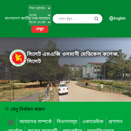
বাংলাদেশ জাতীয় তথ্য বাতায়ন
English
দেখুন
সিলেট এমএজি ওসমানী মেডিকেল কলেজ,
সিলেট
মেনু নির্বাচন করুন
আমাদের সম্পর্কে
বিভাগসমূহ
একাডেমিক
প্রশাসন